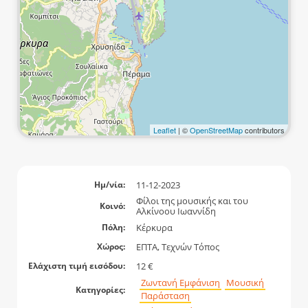
Leaflet
| ©
OpenStreetMap
contributors
11-12-2023
Ημ/νία:
Φίλοι της μουσικής και του
Κοινό:
Αλκίνοου Ιωαννίδη
Κέρκυρα
Πόλη:
ΕΠΤΑ, Τεχνών Τόπος
Χώρος:
12 €
Ελάχιστη τιμή εισόδου:
Ζωντανή Εμφάνιση
Μουσική
Κατηγορίες:
Παράσταση